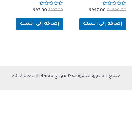
تم
السعر
السعر
السعر
السعر
$
97.00
$
197.00
$
997.00
$
1
التقييم
الأصلي
الحالي
الأصلي
الحالي
0
هو:
هو:
من
هو:
هو:
ة إلى السلة
إضافة إلى السلة
5
$97.00.
$197.00.
$997.00.
$1,500.00.
الحقوق محفوظة © موقع llc4arab للعام 2022