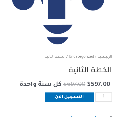
ة
/
Uncategorized
/ الخطة الثانية
ة الثانية
عر
السعر
597
$
697.00
$
⁩ كل ⁦سنة واحدة⁩
لي
الأصلي
التسجيل الآن
هو: