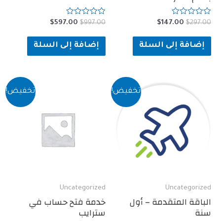
تم
السعر
السعر
السعر
السعر
$
597.00
$
997.00
$
147.00
$
التقييم
الأصلي
الحالي
الأصلي
الحالي
0
هو:
هو:
من
هو:
هو:
ة إلى السلة
إضافة إلى السلة
5
$597.00.
$997.00.
$147.00.
$297.00.
تخفيض!
تخفيض!
Uncategorized
Uncate
 المتقدمة – أول
خدمة فتح حساب في
سترايب