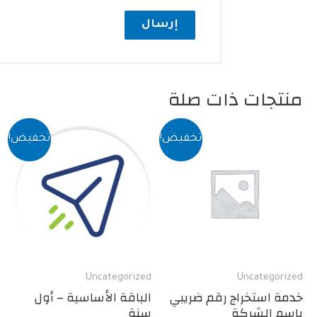
ات ذات صلة
تخفيض!
تخفيض!
Uncategorized
Uncate
ستخراج رقم ضريبي
الباقة الأساسية – أول
الشركة
سنة