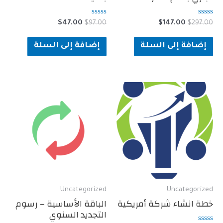
تم
السعر
السعر
السعر
السعر
$
47.00
$
97.00
$
147.00
$
التقييم
الأصلي
الحالي
الأصلي
الحالي
0
هو:
هو:
من
هو:
هو:
ة إلى السلة
إضافة إلى السلة
5
$47.00.
$97.00.
$147.00.
$297.00.
Uncategorized
Uncate
نشاء شركة أمريكية
الباقة الأساسية – رسوم
التجديد السنوي