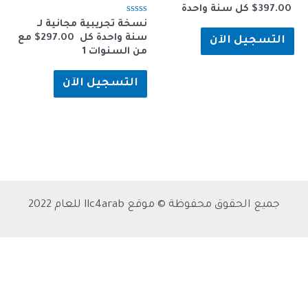
3
$
⁩ كل ⁦سنة واحدة⁩
تم
نسخة تجريبية مجانية لـ
التقييم
297.00
$
⁩ كل ⁦سنة واحدة⁩⁩ مع
جيل الآن
0
من
5
التسجيل الآن
الحقوق محفوظة © موقع llc4arab للعام 2022